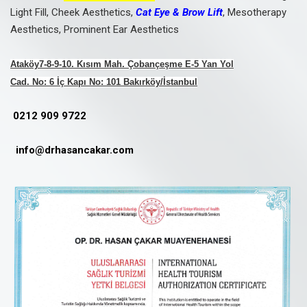
Light Fill, Cheek Aesthetics,
Cat Eye & Brow Lift
, Mesotherapy
Aesthetics, Prominent Ear Aesthetics
Ataköy7-8-9-10. Kısım Mah. Çobançeşme E-5 Yan Yol
Cad. No: 6 İç Kapı No: 101 Bakırköy/İstanbul
0212 909 9722
info@drhasancakar.com