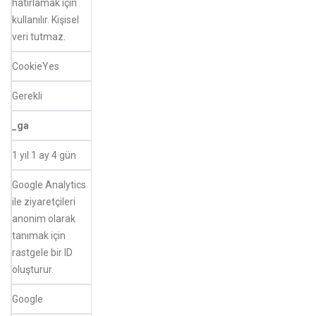
hatırlamak için
kullanılır. Kişisel
veri tutmaz.
CookieYes
Gerekli
_ga
1 yıl 1 ay 4 gün
Google Analytics
ile ziyaretçileri
anonim olarak
tanımak için
rastgele bir ID
oluşturur.
Google