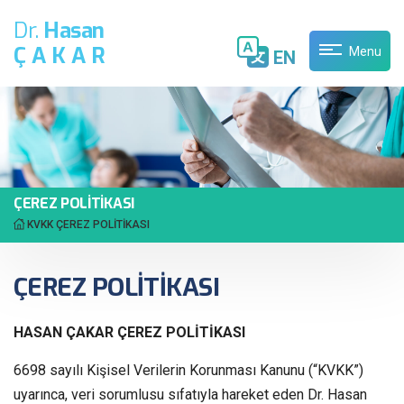
Dr.
Hasan
ÇAKAR
Menu
EN
ÇEREZ POLİTİKASI
KVKK
ÇEREZ POLİTİKASI
ÇEREZ POLİTİKASI
HASAN ÇAKAR ÇEREZ POLİTİKASI
6698 sayılı Kişisel Verilerin Korunması Kanunu (“KVKK”)
uyarınca, veri sorumlusu sıfatıyla hareket eden Dr. Hasan