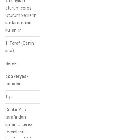
varsayılan
oturum çerezi.
Oturum verilerini
saklamak için
kullanılır.
1. Taraf (Senin
site)
Gerekli
cookieyes-
consent
1 yıl
CookieYes
tarafından
kullanıcı çerez
tercihlerini