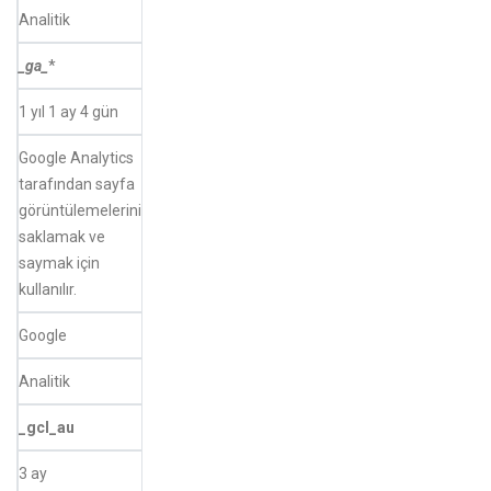
Analitik
_ga_
*
1 yıl 1 ay 4 gün
Google Analytics
tarafından sayfa
görüntülemelerini
saklamak ve
saymak için
kullanılır.
Google
Analitik
_gcl_au
3 ay