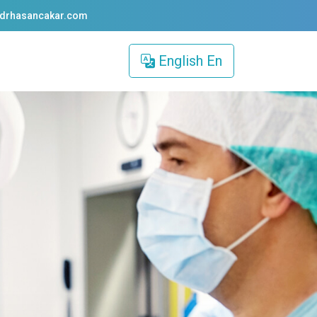
drhasancakar.com
English
En