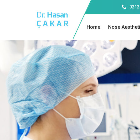
0212
Dr.
Hasan
ÇAKAR
Home
Nose Aesthet