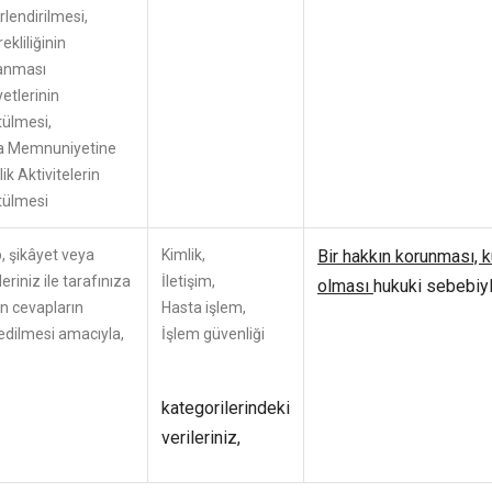
lendirilmesi,
ekliliğinin
anması
yetlerinin
tülmesi,
a Memnuniyetine
ik Aktivitelerin
tülmesi
, şikâyet veya
Kimlik,
Bir hakkın korunması, k
leriniz ile tarafınıza
İletişim,
olması
hukuki sebebiyl
len cevapların
Hasta işlem,
edilmesi amacıyla,
İşlem güvenliği
kategorilerindeki
verileriniz,