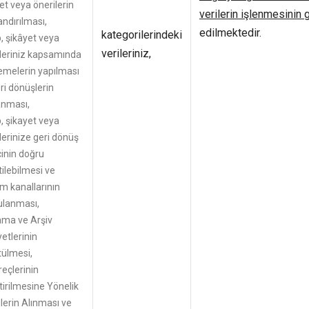
et veya önerilerin
verilerin işlenmesinin 
landırılması,
edilmektedir.
kategorilerindeki
, şikâyet veya
verileriniz,
leriniz kapsamında
emelerin yapılması
ri dönüşlerin
anması,
, şikayet veya
lerinize geri dönüş
inin doğru
ilebilmesi ve
şim kanallarının
ulanması,
ama ve Arşiv
yetlerinin
tülmesi,
reçlerinin
ştirilmesine Yönelik
lerin Alınması ve