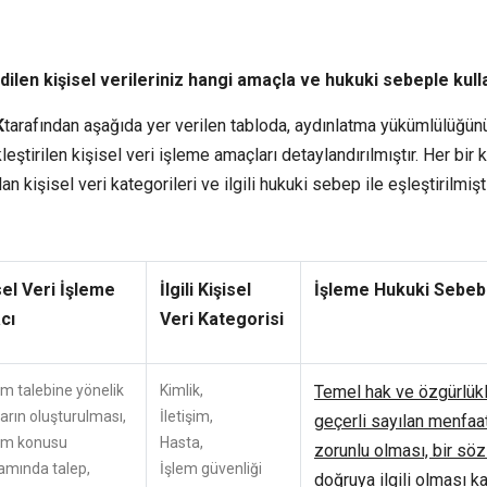
dilen kişisel verileriniz hangi amaçla ve hukuki sebeple kul
K
tarafından aşağıda yer verilen tabloda, aydınlatma yükümlülüğünü
leştirilen kişisel veri işleme amaçları detaylandırılmıştır. Her bi
lan kişisel veri kategorileri ve ilgili hukuki sebep ile eşleştirilmişti
sel Veri İşleme
İlgili Kişisel
İşleme Hukuki Sebeb
cı
Veri Kategorisi
şim talebine yönelik
Kimlik,
Temel hak ve özgürlük
ların oluşturulması,
İletişim,
geçerli sayılan menfaat
şim konusu
Hasta,
zorunlu olması, bir sö
amında talep,
İşlem güvenliği
doğruya ilgili olması ka