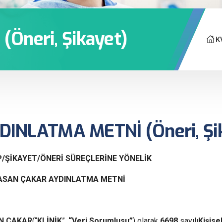
Öneri, Şikayet)
K
DINLATMA METNİ (Öneri, Şi
/ŞİKAYET/ÖNERİ SÜREÇLERİNE YÖNELİK
HASAN ÇAKAR AYDINLATMA METNİ
N ÇAKAR
(“
KLİNİK
”,
“Veri Sorumlusu”
) olarak
6698
sayılı
Kişise