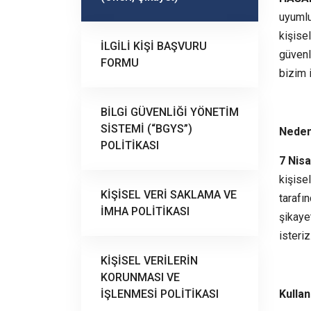
uyumlu
kişisel
İLGİLİ KİŞİ BAŞVURU
güvenl
FORMU
bizim 
BİLGİ GÜVENLİĞİ YÖNETİM
SİSTEMİ (“BGYS”)
Neden
POLİTİKASI
7 Nis
kişisel
KİŞİSEL VERİ SAKLAMA VE
tarafı
İMHA POLİTİKASI
şikayet
isteriz
KİŞİSEL VERİLERİN
KORUNMASI VE
İŞLENMESİ POLİTİKASI
Kullan