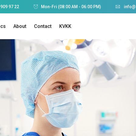
 909 97 22
Mon-Fri (08:00 AM - 06:00 PM)
info@
ics
About
Contact
KVKK