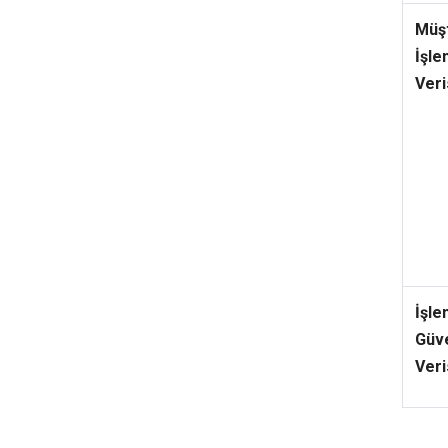
Müş
İşle
Veri
İşle
Güve
Veri