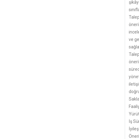
şikây
sınıf
Talep
öneri
incel
ve ge
sağl
Talep
öneri
sürec
yönet
ileti
doğr
Sakl
Faali
Yürü
İş Sü
İyile
Öneri