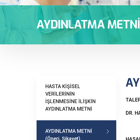
AYDINLATMA METNİ (
AY
HASTA KİŞİSEL
VERİLERİNİN
TALEP
İŞLENMESİNE İLİŞKİN
AYDINLATMA METNİ
DR. 
AYDINLATMA METNİ
(Öneri, Şikayet)
HASA