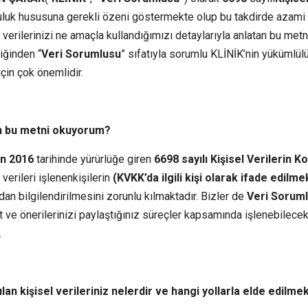
luk hususuna gerekli özeni göstermekte olup bu takdirde azami 
 verilerinizi ne amaçla kullandığımızı detaylarıyla anlatan bu metni
iğinden “
Veri Sorumlusu
” sıfatıyla sorumlu KLİNİK’nin yükümlülü
için çok önemlidir.
 bu metni okuyorum?
an 2016
tarihinde yürürlüğe giren
6698 sayılı Kişisel Verilerin
 verileri işlenenkişilerin
(KVKK’da ilgili kişi olarak ifade edilm
ndan bilgilendirilmesini zorunlu kılmaktadır. Bizler de
Veri Sorum
 ve önerilerinizi paylaştığınız süreçler kapsamında işlenebilecek ki
.
ılan kişisel verileriniz nelerdir ve hangi yollarla elde edilme