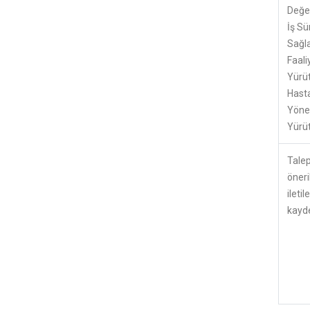
Değer
İş Sür
Sağl
Faali
Yürü
Hast
Yönel
Yürü
Talep
öneri
ileti
kayd