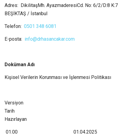
Adres: DikilitaşMh. AyazmaderesiCd. No: 6/2/D:8 K:7
BEŞİKTAŞ / İstanbul
​​Telefon:
0501 348 6081
E-posta:
info@drhasancakar.com
Doküman Adı
Kişisel Verilerin Korunması ve İşlenmesi Politikası
Versiyon
Tarih
Hazırlayan
01.00 ​01.04.2025