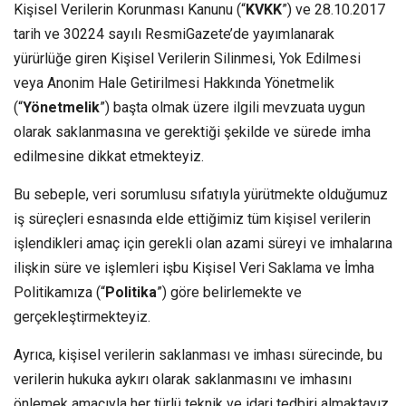
Kişisel Verilerin Korunması Kanunu (“
KVKK
”) ve 28.10.2017
tarih ve 30224 sayılı ResmiGazete’de yayımlanarak
yürürlüğe giren Kişisel Verilerin Silinmesi, Yok Edilmesi
veya Anonim Hale Getirilmesi Hakkında Yönetmelik
(“
Yönetmelik
”) başta olmak üzere ilgili mevzuata uygun
olarak saklanmasına ve gerektiği şekilde ve sürede imha
edilmesine dikkat etmekteyiz.
Bu sebeple, veri sorumlusu sıfatıyla yürütmekte olduğumuz
iş süreçleri esnasında elde ettiğimiz tüm kişisel verilerin
işlendikleri amaç için gerekli olan azami süreyi ve imhalarına
ilişkin süre ve işlemleri işbu Kişisel Veri Saklama ve İmha
Politikamıza (“
Politika
”) göre belirlemekte ve
gerçekleştirmekteyiz.
Ayrıca, kişisel verilerin saklanması ve imhası sürecinde, bu
verilerin hukuka aykırı olarak saklanmasını ve imhasını
önlemek amacıyla her türlü teknik ve idari tedbiri almaktayız.